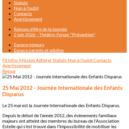
Statuts
Non à l'oubli
Contacts
Avertissement
Raisons d'être de la journée
2 juin 2026 - Théâtre-Forum "Prévention"
Espace mineurs
Espace parents et adultes
Fil Infos
Mission
Adhérer
Statuts
Non à l'oubli
Contacts
Avertissement
Retour
25 Mai 2012 - Journée Internationale des Enfants
Disparus
Le 25 mai est la Journée Internationale des Enfants Disparus.
Depuis le début de l'année 2012, des évènements familiaux
majeurs ont atteint des membres du bureau de l'Association
Estelle qui s'est trouvé dans l'impossibilité de mobiliser les