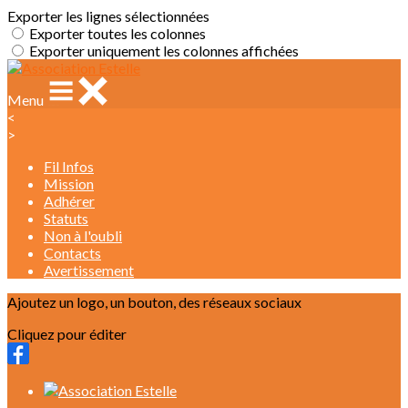
Exporter les lignes sélectionnées
Exporter toutes les colonnes
Exporter uniquement les colonnes affichées
Menu
<
>
Fil Infos
Mission
Adhérer
Statuts
Non à l'oubli
Contacts
Avertissement
Ajoutez un logo, un bouton, des réseaux sociaux
Cliquez pour éditer