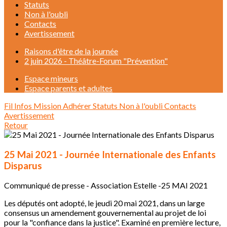
Statuts
Non à l'oubli
Contacts
Avertissement
Raisons d'être de la journée
2 juin 2026 - Théâtre-Forum "Prévention"
Espace mineurs
Espace parents et adultes
Fil Infos
Mission
Adhérer
Statuts
Non à l'oubli
Contacts
Avertissement
Retour
25 Mai 2021 - Journée Internationale des Enfants
Disparus
Communiqué de presse - Association Estelle -25 MAI 2021
Les députés ont adopté, le jeudi 20 mai 2021, dans un large
consensus un amendement gouvernemental au projet de loi
pour la "confiance dans la justice". Examiné en première lecture,