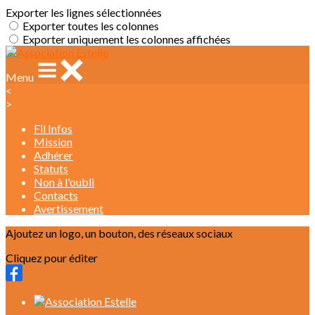
Exporter les lignes sélectionnées
Exporter toutes les colonnes
Exporter uniquement les colonnes affichées
Menu
<
>
Fil Infos
Mission
Adhérer
Statuts
Non à l'oubli
Contacts
Avertissement
Ajoutez un logo, un bouton, des réseaux sociaux
Cliquez pour éditer