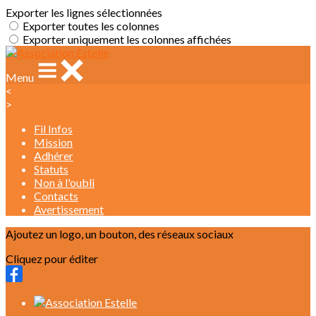
Exporter les lignes sélectionnées
Exporter toutes les colonnes
Exporter uniquement les colonnes affichées
Menu
<
>
Fil Infos
Mission
Adhérer
Statuts
Non à l'oubli
Contacts
Avertissement
Ajoutez un logo, un bouton, des réseaux sociaux
Cliquez pour éditer