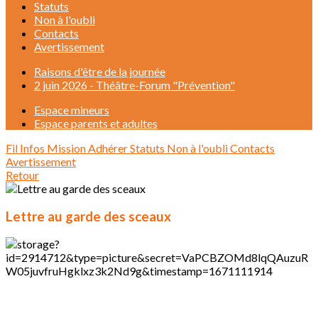
Statuts
Non à l'oubli
Contacts
Avertissement
Raisons d'être de la journée
2 juin 2026 - Théâtre-Forum "Prévention"
Espace mineurs
Espace parents et adultes
Fil Infos
Mission
Adhérer
Statuts
Non à l'oubli
Contacts
Avertissement
Retour
Lettre au garde des sceaux