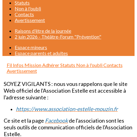
Statuts
Non à l'oubli
Contacts
Avertissement
Raisons d'être de la journée
2 juin 2026 - Théâtre-Forum "Prévention"
Espace mineurs
Espace parents et adultes
Fil Infos
Mission
Adhérer
Statuts
Non à l'oubli
Contacts
Avertissement
SOYEZ VIGILANTS : nous vous rappelons que le site
Web officiel de l'Association Estelle est accessible à
l'adresse suivante :
https://www.association-estelle-mouzin.fr
Ce site et la page
Facebook
de l'association sont les
seuls outils de communication officiels de l'Association
Estelle.