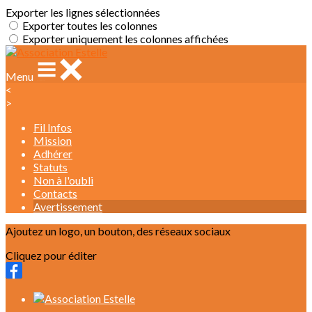
Exporter les lignes sélectionnées
Exporter toutes les colonnes
Exporter uniquement les colonnes affichées
Menu
<
>
Fil Infos
Mission
Adhérer
Statuts
Non à l'oubli
Contacts
Avertissement
Ajoutez un logo, un bouton, des réseaux sociaux
Cliquez pour éditer