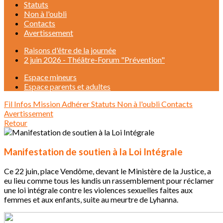
Statuts
Non à l'oubli
Contacts
Avertissement
Raisons d'être de la journée
2 juin 2026 - Théâtre-Forum "Prévention"
Espace mineurs
Espace parents et adultes
Fil Infos
Mission
Adhérer
Statuts
Non à l'oubli
Contacts
Avertissement
Retour
Manifestation de soutien à la Loi Intégrale
Ce 22 juin, place Vendôme, devant le Ministère de la Justice, a
eu lieu comme tous les lundis un rassemblement pour réclamer
une loi intégrale contre les violences sexuelles faites aux
femmes et aux enfants, suite au meurtre de Lyhanna.