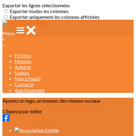
Exporter les lignes sélectionnées
Exporter toutes les colonnes
Exporter uniquement les colonnes affichées
Menu
<
>
Fil Infos
Mission
Adhérer
Statuts
Non à l'oubli
Contacts
Avertissement
Ajoutez un logo, un bouton, des réseaux sociaux
Cliquez pour éditer