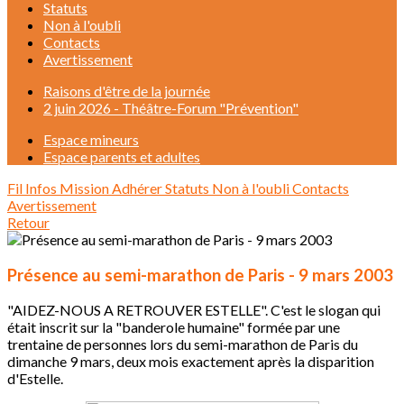
Statuts
Non à l'oubli
Contacts
Avertissement
Raisons d'être de la journée
2 juin 2026 - Théâtre-Forum "Prévention"
Espace mineurs
Espace parents et adultes
Fil Infos
Mission
Adhérer
Statuts
Non à l'oubli
Contacts
Avertissement
Retour
Présence au semi-marathon de Paris - 9 mars 2003
"AIDEZ-NOUS A RETROUVER ESTELLE". C'est le slogan qui
était inscrit sur la "banderole humaine" formée par une
trentaine de personnes lors du semi-marathon de Paris du
dimanche 9 mars, deux mois exactement après la disparition
d'Estelle.