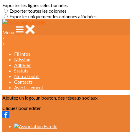
Exporter les lignes sélectionnées
Exporter toutes les colonnes
Exporter uniquement les colonnes affichées
Menu
<
>
Fil Infos
Mission
Adhérer
Statuts
Non à l'oubli
Contacts
Avertissement
Ajoutez un logo, un bouton, des réseaux sociaux
Cliquez pour éditer