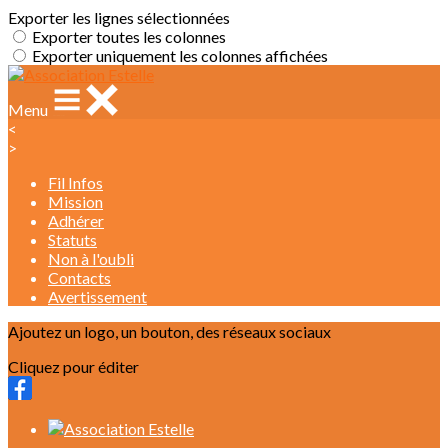
Exporter les lignes sélectionnées
Exporter toutes les colonnes
Exporter uniquement les colonnes affichées
Menu
<
>
Fil Infos
Mission
Adhérer
Statuts
Non à l'oubli
Contacts
Avertissement
Ajoutez un logo, un bouton, des réseaux sociaux
Cliquez pour éditer