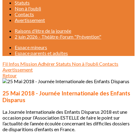
Statuts
Non à l'oubli
Contacts
Avertissement
Raisons d'être de la journée
2 juin 2026 - Théâtre-Forum "Prévention"
Espace mineurs
Espace parents et adultes
Fil Infos
Mission
Adhérer
Statuts
Non à l'oubli
Contacts
Avertissement
Retour
25 Mai 2018 - Journée Internationale des Enfants
Disparus
La Journée Internationale des Enfants Disparus 2018 est une
occasion pour l’Association ESTELLE de faire le point sur
l’actualité de l’année écoulée concernant les difficiles dossiers
de disparitions d’enfants en France.