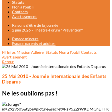
Statuts
Non à l'oubli
Contacts
Avertissement
Raisons d'être de la journée
2 juin 2026 - Théâtre-Forum "Prévention"
Espace mineurs
Espace parents et adultes
Fil Infos
Mission
Adhérer
Statuts
Non à l'oubli
Contacts
Avertissement
Retour
25 Mai 2010 - Journée Internationale des Enfants
Disparus
Ne les oublions pas !