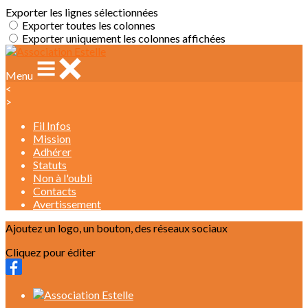
Exporter les lignes sélectionnées
Exporter toutes les colonnes
Exporter uniquement les colonnes affichées
Menu
<
>
Fil Infos
Mission
Adhérer
Statuts
Non à l'oubli
Contacts
Avertissement
Ajoutez un logo, un bouton, des réseaux sociaux
Cliquez pour éditer