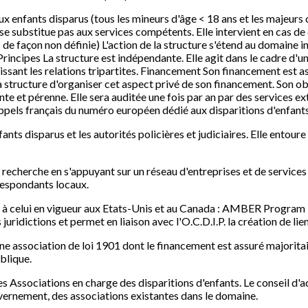
aux enfants disparus (tous les mineurs d'âge < 18 ans et les majeu
 substitue pas aux services compétents. Elle intervient en cas de 
s de façon non définie) L'action de la structure s'étend au domaine 
rincipes La structure est indépendante. Elle agit dans le cadre d'un
inissant les relations tripartites. Financement Son financement est a
la structure d'organiser cet aspect privé de son financement. Son ob
e et pérenne. Elle sera auditée une fois par an par des services ext
 appels français du numéro européen dédié aux disparitions d'enfants
nfants disparus et les autorités policières et judiciaires. Elle entou
e recherche en s'appuyant sur un réseau d'entreprises et de services
respondants locaux.
 à celui en vigueur aux Etats-Unis et au Canada : AMBER Program 
juridictions et permet en liaison avec l'O.C.D.I.P. la création de li
une association de loi 1901 dont le financement est assuré majorita
ublique.
es Associations en charge des disparitions d'enfants. Le conseil d
uvernement, des associations existantes dans le domaine.