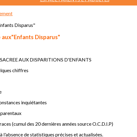
sement
e aux"Enfants Disparus"
SACREE AUX DISPARITIONS D'ENFANTS
lques chiffres
e
constances inquiétantes
 parentaux
traces (cumul des 20 dernières années source O.C.D.I.P)
 à l'absence de statistiques précises et actualisées.