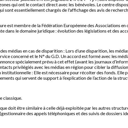
zones qui ont le contact direct avec les bénévoles. Le centre dispo
i sont essentiellement chargés de l'affichage des avis de recherche
cture est membre de la Fédération Européenne des Associations en ch
dans le domaine juridique : évolution des législations et des acc
es médias en cas de disparition : Lors d’une disparition, les médias
ervice concerné et le N° du G.D. Un accord est formé avec les médi
’annonce spécialement prévu à cet effet (avant les journaux d’inform
tacts privilégiés avec les médias en région pour cibler la diffusion
titutionnelle : Elle est nécessaire pour récolter des fonds. Elle 
ments qui servent de support à l’explication de l’action de la struc
e classique.
que doit être similaire à celle déjà exploitée par les autres struct
gestionnaire des appels téléphoniques et des suivis de dossiers id