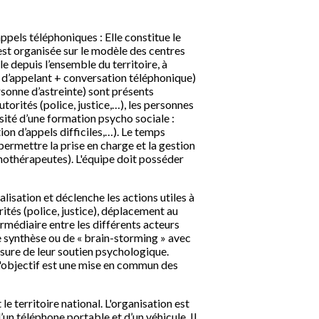
ppels téléphoniques : Elle constitue le
e est organisée sur le modèle des centres
 depuis l’ensemble du territoire, à
N° d’appelant + conversation téléphonique)
rsonne d’astreinte) sont présents
torités (police, justice,…), les personnes
ssité d’une formation psycho sociale :
ion d’appels difficiles,…). Le temps
permettre la prise en charge et la gestion
chothérapeutes). L'équipe doit posséder
alisation et déclenche les actions utiles à
rités (police, justice), déplacement au
ermédiaire entre les différents acteurs
de synthèse ou de « brain-storming » avec
assure de leur soutien psychologique.
 L'objectif est une mise en commun des
le territoire national. L'organisation est
’un téléphone portable et d’un véhicule. Il