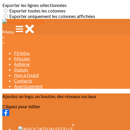
Exporter les lignes sélectionnées
Exporter toutes les colonnes
Exporter uniquement les colonnes affichées
Menu
<
>
Fil Infos
Mission
Adhérer
Statuts
Non à l'oubli
Contacts
Avertissement
Ajoutez un logo, un bouton, des réseaux sociaux
Cliquez pour éditer