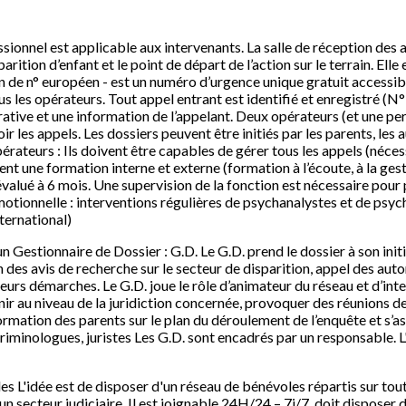
sionnel est applicable aux intervenants. La salle de réception des a
arition d’enfant et le point de départ de l’action sur le terrain. Ell
de n° européen - est un numéro d’urgence unique gratuit accessible
ous les opérateurs. Tout appel entrant est identifié et enregistré (
ative et une information de l’appelant. Deux opérateurs (et une pe
 les appels. Les dossiers peuvent être initiés par les parents, les au
opérateurs : Ils doivent être capables de gérer tous les appels (néce
ent une formation interne et externe (formation à l’écoute, à la gest
évalué à 6 mois. Une supervision de la fonction est nécessaire pour 
motionnelle : interventions régulières de psychanalystes et de psy
ternational)
 un Gestionnaire de Dossier : G.D. Le G.D. prend le dossier à son initi
n des avis de recherche sur le secteur de disparition, appel des auto
eurs démarches. Le G.D. joue le rôle d’animateur du réseau et d’int
rvenir au niveau de la juridiction concernée, provoquer des réunions 
information des parents sur le plan du déroulement de l’enquête et s’
criminologues, juristes Les G.D. sont encadrés par un responsable.
es L'idée est de disposer d'un réseau de bénévoles répartis sur tout 
n secteur judiciaire. Il est joignable 24H/24 – 7j/7, doit disposer d