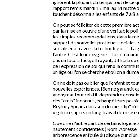
ignorent la plupart du temps tout de ce q
rapport remis mardi 17 mai au Ministre de la
touchent désormais les enfants de 7 à 8 an
On peut se féliciter de cette première act
par la mise en oeuvre d'une véritable pol
les simples recommandations, dans la mesu
support de nouvelles pratiques sociales.
socialiser à travers la technologie : "...
l'autre. C'est leur oxygène.... La communi
pas un face à face, effrayant, difficile o
de l'expression de soi qui rend la communi
un âge où l'on se cherche et où on a du mal 
On ne doit pas oublier que l'enfant et to
nouvelles expériences. Rien ne garantit qu'i
anonymat tout relatif, de prendre conscien
des "amis" inconnus, échangé leurs passi
Brytney Spears dans son dernier clip" n'e
vigilence, après un long travail de mise e
Que dire d'autre part de certains logici
hautement confidentiels (Nom, Adresse, N
arborescence enfouie du disque dur d'un o