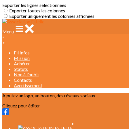
Exporter les lignes sélectionnées
Exporter toutes les colonnes
Exporter uniquement les colonnes affichées
Menu
<
>
Fil Infos
Mission
Adhérer
Statuts
Non à l'oubli
Contacts
Avertissement
Ajoutez un logo, un bouton, des réseaux sociaux
Cliquez pour éditer