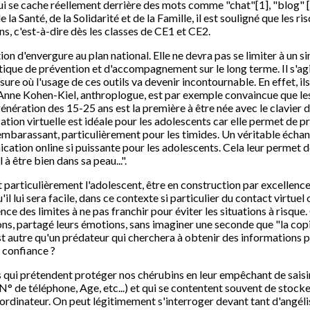
ui se cache réellement derrière des mots comme "chat"[1], "blog" [2]
 Santé, de la Solidarité et de la Famille, il est souligné que les risq
s, c'est-à-dire dès les classes de CE1 et CE2.
ion d'envergure au plan national. Elle ne devra pas se limiter à un s
itique de prévention et d'accompagnement sur le long terme. Il s'agi
re où l'usage de ces outils va devenir incontournable. En effet, il
 Anne Kohen-Kiel, anthroplogue, est par exemple convaincue que les
La génération des 15-25 ans est la première à être née avec le clavier
cation virtuelle est idéale pour les adolescents car elle permet de p
u embarassant, particulièrement pour les timides. Un véritable échang
cation online si puissante pour les adolescents. Cela leur permet de
à être bien dans sa peau...".
ut particulièrement l'adolescent, être en construction par excellen
l lui sera facile, dans ce contexte si particulier du contact virtuel 
ce des limites à ne pas franchir pour éviter les situations à risque
ons, partagé leurs émotions, sans imaginer une seconde que "la co
st autre qu'un prédateur qui cherchera à obtenir des informations 
n confiance ?
els qui prétendent protéger nos chérubins en leur empêchant de sai
° de téléphone, Age, etc...) et qui se contentent souvent de stock
rdinateur. On peut légitimement s'interroger devant tant d'angélism