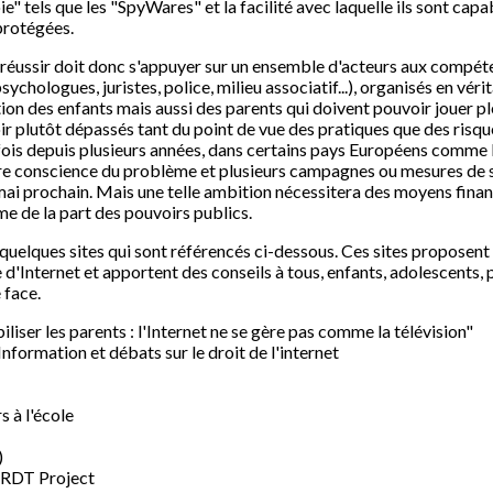
 tels que les "SpyWares" et la facilité avec laquelle ils sont capa
protégées.
 réussir doit donc s'appuyer sur un ensemble d'acteurs aux compét
chologues, juristes, police, milieu associatif...), organisés en véri
ion des enfants mais aussi des parents qui doivent pouvoir jouer p
oir plutôt dépassés tant du point de vue des pratiques que des ri
parfois depuis plusieurs années, dans certains pays Européens comme
dre conscience du problème et plusieurs campagnes ou mesures de se
5 mai prochain. Mais une telle ambition nécessitera des moyens fina
e de la part des pouvoirs publics.
s quelques sites qui sont référencés ci-dessous. Ces sites proposent
e d'Internet et apportent des conseils à tous, enfants, adolescents,
 face.
iliser les parents : l'Internet ne se gère pas comme la télévision"
Information et débats sur le droit de l'internet
s à l'école
)
n RDT Project