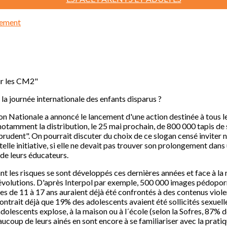
sement
ur les CM2"
 la journée internationale des enfants disparus ?
on Nationale a annoncé le lancement d'une action destinée à tous les
notamment la distribution, le 25 mai prochain, de 800 000 tapis de s
udent". On pourrait discuter du choix de ce slogan censé inviter n
 telle initiative, si elle ne devait pas trouver son prolongement dans 
 de leurs éducateurs.
tant les risques se sont développés ces dernières années et face à
 évolutions. D'après Interpol par exemple, 500 000 images pédopor
s de 11 à 17 ans auraient déjà été confrontés à des contenus viole
trait déjà que 19% des adolescents avaient été sollicités sexuelle
adolescents explose, à la maison ou à l´école (selon la Sofres, 87% 
beaucoup de leurs ainés en sont encore à se familiariser avec la prat