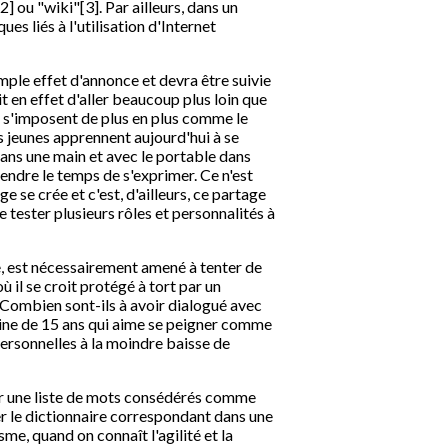
 ou "wiki"[3]. Par ailleurs, dans un
ues liés à l'utilisation d'Internet
imple effet d'annonce et devra être suivie
t en effet d'aller beaucoup plus loin que
s s'imposent de plus en plus comme le
 jeunes apprennent aujourd'hui à se
 dans une main et avec le portable dans
rendre le temps de s'exprimer. Ce n'est
e se crée et c'est, d'ailleurs, ce partage
 tester plusieurs rôles et personnalités à
ce, est nécessairement amené à tenter de
où il se croit protégé à tort par un
. Combien sont-ils à avoir dialogué avec
pine de 15 ans qui aime se peigner comme
personnelles à la moindre baisse de
sir une liste de mots consédérés comme
er le dictionnaire correspondant dans une
e, quand on connaît l'agilité et la