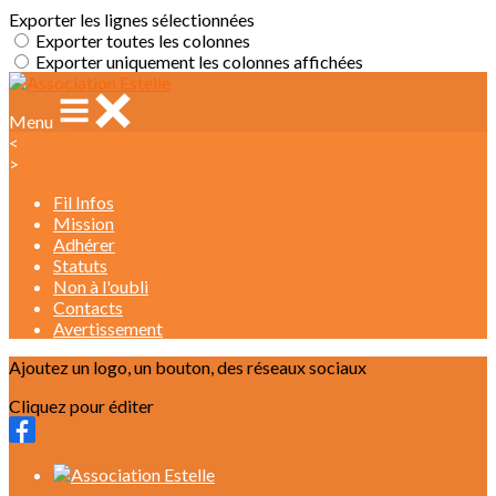
Exporter les lignes sélectionnées
Exporter toutes les colonnes
Exporter uniquement les colonnes affichées
Menu
<
>
Fil Infos
Mission
Adhérer
Statuts
Non à l'oubli
Contacts
Avertissement
Ajoutez un logo, un bouton, des réseaux sociaux
Cliquez pour éditer