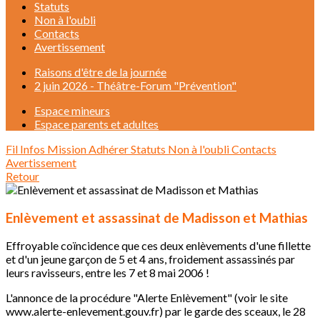
Statuts
Non à l'oubli
Contacts
Avertissement
Raisons d'être de la journée
2 juin 2026 - Théâtre-Forum "Prévention"
Espace mineurs
Espace parents et adultes
Fil Infos
Mission
Adhérer
Statuts
Non à l'oubli
Contacts
Avertissement
Retour
Enlèvement et assassinat de Madisson et Mathias
Effroyable coïncidence que ces deux enlèvements d'une fillette
et d'un jeune garçon de 5 et 4 ans, froidement assassinés par
leurs ravisseurs, entre les 7 et 8 mai 2006 !
L'annonce de la procédure "Alerte Enlèvement" (voir le site
www.alerte-enlevement.gouv.fr) par le garde des sceaux, le 28