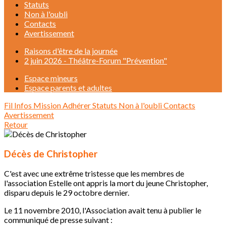
Statuts
Non à l'oubli
Contacts
Avertissement
Raisons d'être de la journée
2 juin 2026 - Théâtre-Forum "Prévention"
Espace mineurs
Espace parents et adultes
Fil Infos
Mission
Adhérer
Statuts
Non à l'oubli
Contacts
Avertissement
Retour
Décès de Christopher
C'est avec une extrême tristesse que les membres de
l'association Estelle ont appris la mort du jeune Christopher,
disparu depuis le 29 octobre dernier.
Le 11 novembre 2010, l'Association avait tenu à publier le
communiqué de presse suivant :