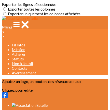
Exporter les lignes sélectionnées
Exporter toutes les colonnes
Exporter uniquement les colonnes affichées
Menu
<
>
Fil Infos
Mission
Adhérer
Statuts
Non à l'oubli
Contacts
Avertissement
Ajoutez un logo, un bouton, des réseaux sociaux
Cliquez pour éditer