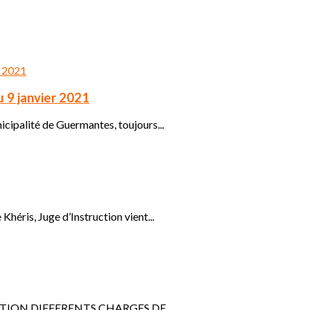
u 9 janvier 2021
cipalité de Guermantes, toujours...
éris, Juge d’Instruction vient...
TRUCTION DIFFERENTS CHARGES DE...