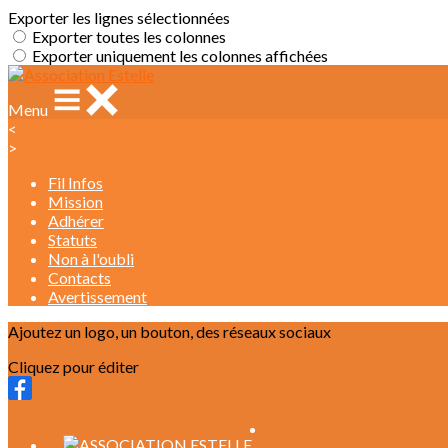
Exporter les lignes sélectionnées
Exporter toutes les colonnes
Exporter uniquement les colonnes affichées
Menu
<
>
Fil Infos
Mission
Adhérer
Statuts
Non à l'oubli
Contacts
Avertissement
Ajoutez un logo, un bouton, des réseaux sociaux
Cliquez pour éditer