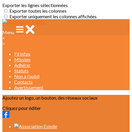
Exporter les lignes sélectionnées
Exporter toutes les colonnes
Exporter uniquement les colonnes affichées
Menu
<
>
Fil Infos
Mission
Adhérer
Statuts
Non à l'oubli
Contacts
Avertissement
Ajoutez un logo, un bouton, des réseaux sociaux
Cliquez pour éditer