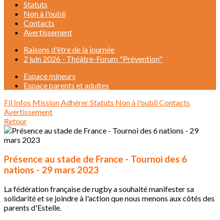
Statuts
Non à l'oubli
Contacts
Avertissement
Raisons d'être de la journée
2 juin 2026 - Théâtre-Forum "Prévention"
Espace mineurs
Espace parents et adultes
Fil Infos
Mission
Adhérer
Statuts
Non à l'oubli
Contacts
Avertissement
Retour
Présence au stade de France - Tournoi des 6
nations - 29 mars 2023
La fédération française de rugby a souhaité manifester sa
solidarité et se joindre à l'action que nous menons aux côtés des
parents d'Estelle.