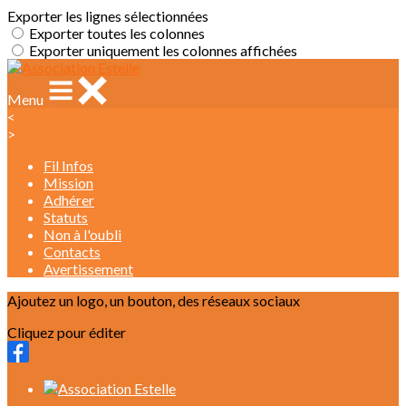
Exporter les lignes sélectionnées
Exporter toutes les colonnes
Exporter uniquement les colonnes affichées
Menu
<
>
Fil Infos
Mission
Adhérer
Statuts
Non à l'oubli
Contacts
Avertissement
Ajoutez un logo, un bouton, des réseaux sociaux
Cliquez pour éditer