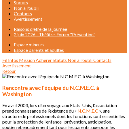
Statuts
Non à l'oubli
Contacts
Avertissement
Raisons d'être de la journée
2 juin 2026 - Théâtre-Forum "Prévention"
Espace mineurs
Espace parents et adultes
Fil Infos
Mission
Adhérer
Statuts
Non à l'oubli
Contacts
Avertissement
Retour
Rencontre avec l'équipe du N.C.M.E.C. à
Washington
En avril 2003, lors d’un voyage aux Etats-Unis, l’association
prend connaissance de l’existence du «
N.C.M.E.C
», une
structure de professionnels dont les fonctions sont essentielles
pour la protection de l’enfance : prévention, anticipation,
soutien et encadrement tant pour les parents, que pour les