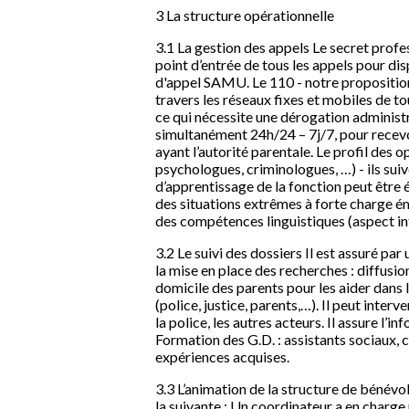
3 La structure opérationnelle
3.1 La gestion des appels Le secret profes
point d’entrée de tous les appels pour disp
d'appel SAMU. Le 110 - notre proposition 
travers les réseaux fixes et mobiles de t
ce qui nécessite une dérogation administr
simultanément 24h/24 – 7j/7, pour recevoir
ayant l’autorité parentale. Le profil des 
psychologues, criminologues, …) - ils suiv
d’apprentissage de la fonction peut être 
des situations extrêmes à forte charge é
des compétences linguistiques (aspect in
3.2 Le suivi des dossiers Il est assuré par
la mise en place des recherches : diffusio
domicile des parents pour les aider dans l
(police, justice, parents,…). Il peut inte
la police, les autres acteurs. Il assure l’
Formation des G.D. : assistants sociaux, 
expériences acquises.
3.3 L’animation de la structure de bénévol
la suivante : Un coordinateur a en charge u