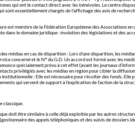
zones qui ont le contact direct avec les bénévoles. Le centre dispo
i sont essentiellement chargés de l'affichage des avis de recherche
cture est membre de la Fédération Européenne des Associations en ch
dans le domaine juridique : évolution des législations et des acc
es médias en cas de disparition : Lors d’une disparition, les médias
ervice concerné et le N° du G.D. Un accord est formé avec les médi
’annonce spécialement prévu à cet effet (avant les journaux d’inform
tacts privilégiés avec les médias en région pour cibler la diffusion
titutionnelle : Elle est nécessaire pour récolter des fonds. Elle 
ments qui servent de support à l’explication de l’action de la struc
e classique.
que doit être similaire à celle déjà exploitée par les autres struct
gestionnaire des appels téléphoniques et des suivis de dossiers id