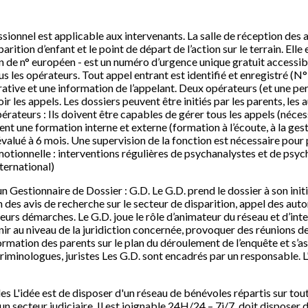
sionnel est applicable aux intervenants. La salle de réception des a
arition d’enfant et le point de départ de l’action sur le terrain. Ell
de n° européen - est un numéro d’urgence unique gratuit accessible
ous les opérateurs. Tout appel entrant est identifié et enregistré (
ative et une information de l’appelant. Deux opérateurs (et une pe
 les appels. Les dossiers peuvent être initiés par les parents, les au
opérateurs : Ils doivent être capables de gérer tous les appels (néce
ent une formation interne et externe (formation à l’écoute, à la gest
évalué à 6 mois. Une supervision de la fonction est nécessaire pour 
motionnelle : interventions régulières de psychanalystes et de psy
ternational)
 un Gestionnaire de Dossier : G.D. Le G.D. prend le dossier à son initi
n des avis de recherche sur le secteur de disparition, appel des auto
eurs démarches. Le G.D. joue le rôle d’animateur du réseau et d’int
rvenir au niveau de la juridiction concernée, provoquer des réunions 
information des parents sur le plan du déroulement de l’enquête et s’
criminologues, juristes Les G.D. sont encadrés par un responsable.
es L'idée est de disposer d'un réseau de bénévoles répartis sur tout 
n secteur judiciaire. Il est joignable 24H/24 – 7j/7, doit disposer d