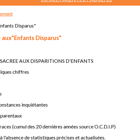
sement
e aux"Enfants Disparus"
SACREE AUX DISPARITIONS D'ENFANTS
lques chiffres
e
constances inquiétantes
 parentaux
traces (cumul des 20 dernières années source O.C.D.I.P)
 à l'absence de statistiques précises et actualisées.