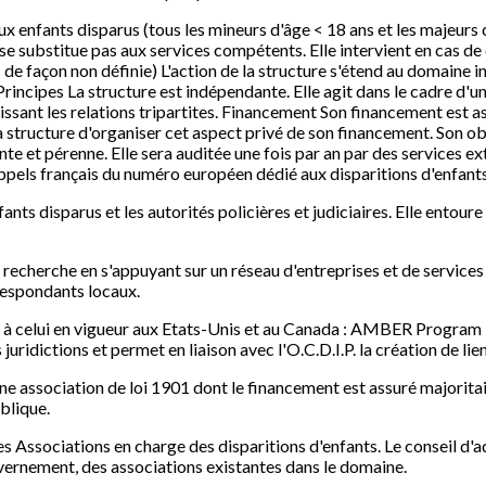
aux enfants disparus (tous les mineurs d'âge < 18 ans et les majeu
 substitue pas aux services compétents. Elle intervient en cas de 
s de façon non définie) L'action de la structure s'étend au domaine 
rincipes La structure est indépendante. Elle agit dans le cadre d'un
inissant les relations tripartites. Financement Son financement est a
la structure d'organiser cet aspect privé de son financement. Son ob
e et pérenne. Elle sera auditée une fois par an par des services ext
 appels français du numéro européen dédié aux disparitions d'enfants
nfants disparus et les autorités policières et judiciaires. Elle entou
e recherche en s'appuyant sur un réseau d'entreprises et de services
respondants locaux.
 à celui en vigueur aux Etats-Unis et au Canada : AMBER Program 
juridictions et permet en liaison avec l'O.C.D.I.P. la création de li
une association de loi 1901 dont le financement est assuré majorita
ublique.
es Associations en charge des disparitions d'enfants. Le conseil d
uvernement, des associations existantes dans le domaine.