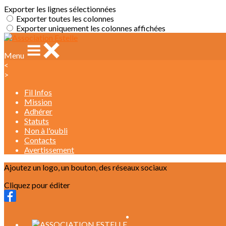
Exporter les lignes sélectionnées
Exporter toutes les colonnes
Exporter uniquement les colonnes affichées
Menu
<
>
Fil Infos
Mission
Adhérer
Statuts
Non à l'oubli
Contacts
Avertissement
Ajoutez un logo, un bouton, des réseaux sociaux
Cliquez pour éditer