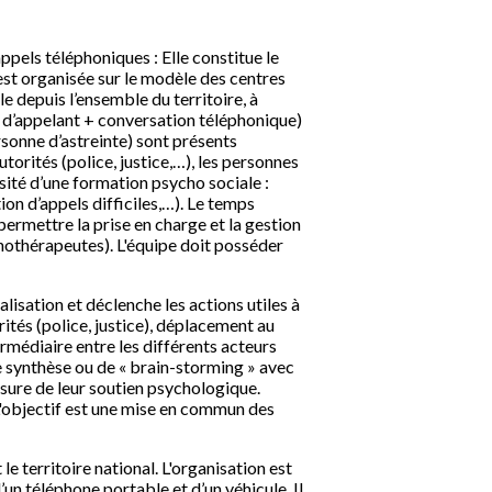
ppels téléphoniques : Elle constitue le
e est organisée sur le modèle des centres
 depuis l’ensemble du territoire, à
N° d’appelant + conversation téléphonique)
rsonne d’astreinte) sont présents
torités (police, justice,…), les personnes
ssité d’une formation psycho sociale :
ion d’appels difficiles,…). Le temps
permettre la prise en charge et la gestion
chothérapeutes). L'équipe doit posséder
alisation et déclenche les actions utiles à
rités (police, justice), déplacement au
ermédiaire entre les différents acteurs
de synthèse ou de « brain-storming » avec
assure de leur soutien psychologique.
 L'objectif est une mise en commun des
le territoire national. L'organisation est
’un téléphone portable et d’un véhicule. Il