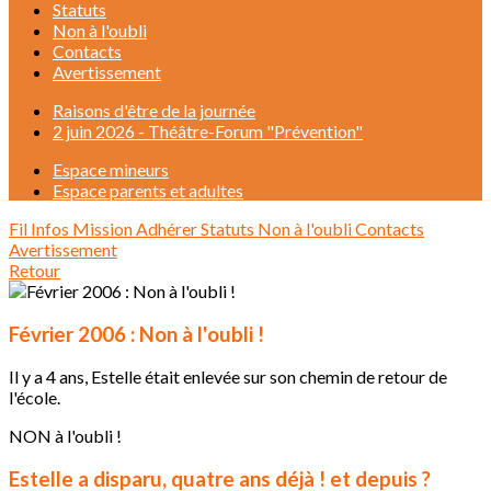
Statuts
Non à l'oubli
Contacts
Avertissement
Raisons d'être de la journée
2 juin 2026 - Théâtre-Forum "Prévention"
Espace mineurs
Espace parents et adultes
Fil Infos
Mission
Adhérer
Statuts
Non à l'oubli
Contacts
Avertissement
Retour
Février 2006 : Non à l'oubli !
Il y a 4 ans, Estelle était enlevée sur son chemin de retour de
l'école.
NON à l'oubli !
Estelle a disparu, quatre ans déjà ! et depuis ?