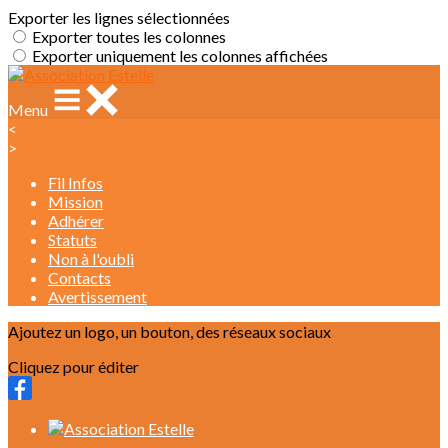
Exporter les lignes sélectionnées
Exporter toutes les colonnes
Exporter uniquement les colonnes affichées
Menu
<
>
Fil Infos
Mission
Adhérer
Statuts
Non à l'oubli
Contacts
Avertissement
Ajoutez un logo, un bouton, des réseaux sociaux
Cliquez pour éditer