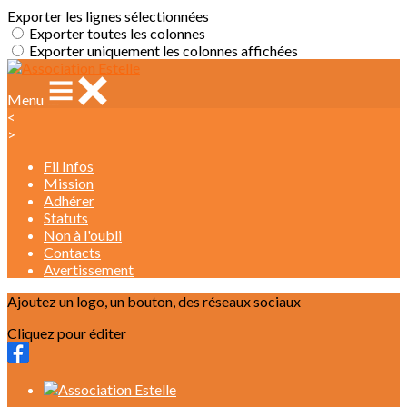
Exporter les lignes sélectionnées
Exporter toutes les colonnes
Exporter uniquement les colonnes affichées
Menu
<
>
Fil Infos
Mission
Adhérer
Statuts
Non à l'oubli
Contacts
Avertissement
Ajoutez un logo, un bouton, des réseaux sociaux
Cliquez pour éditer