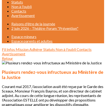
Statuts
Non à l'oubli
Contacts
Avertissement
Raisons d'être de la journée
2 juin 2026 - Théâtre-Forum "Prévention"
Espace mineurs
Espace parents et adultes
Fil Infos
Mission
Adhérer
Statuts
Non à l'oubli
Contacts
Avertissement
Retour
Plusieurs rendez-vous infructueux au Ministère de
la Justice
Courant mai 2017, l’association avait été reçue par le Garde des
Sceaux, Monsieur François Bayrou, et son directeur de cabinet
adjoint. Au cours de cette longue réunion, les représentants de
l’Association ESTELLE ont pu développer des propositions
pragmatiques pour améliorer les dispositifs d’enquête.