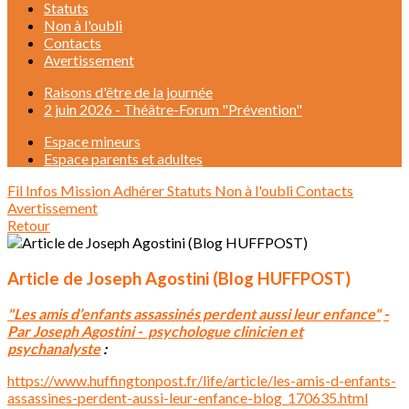
Statuts
Non à l'oubli
Contacts
Avertissement
Raisons d'être de la journée
2 juin 2026 - Théâtre-Forum "Prévention"
Espace mineurs
Espace parents et adultes
Fil Infos
Mission
Adhérer
Statuts
Non à l'oubli
Contacts
Avertissement
Retour
Article de Joseph Agostini (Blog HUFFPOST)
"Les amis d’enfants assassinés perdent aussi leur enfance"
-
Par Joseph Agostini - psychologue clinicien et
psychanalyste
:
https://www.huffingtonpost.fr/life/article/les-amis-d-enfants-
assassines-perdent-aussi-leur-enfance-blog_170635.html