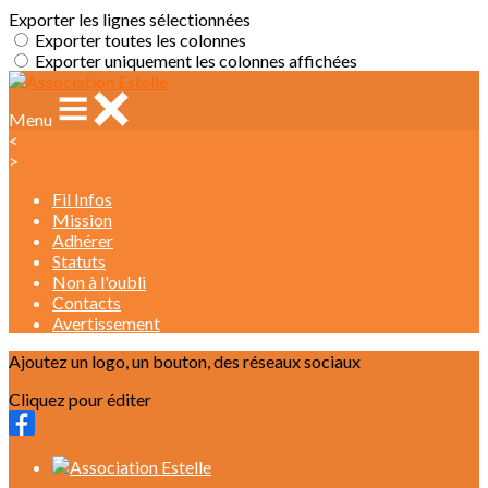
Exporter les lignes sélectionnées
Exporter toutes les colonnes
Exporter uniquement les colonnes affichées
Menu
<
>
Fil Infos
Mission
Adhérer
Statuts
Non à l'oubli
Contacts
Avertissement
Ajoutez un logo, un bouton, des réseaux sociaux
Cliquez pour éditer